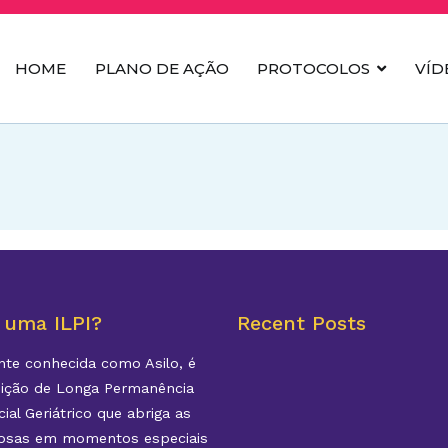
HOME
PLANO DE AÇÃO
PROTOCOLOS
VÍD
ILPI's
 uma ILPI?
Recent Posts
te conhecida como Asilo, é
uição de Longa Permanência
ial Geriátrico que abriga as
dosas em momentos especiais